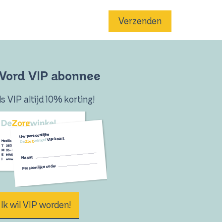
Verzenden
ord VIP abonnee
ls VIP altijd 10% korting!
Ik wil VIP worden!