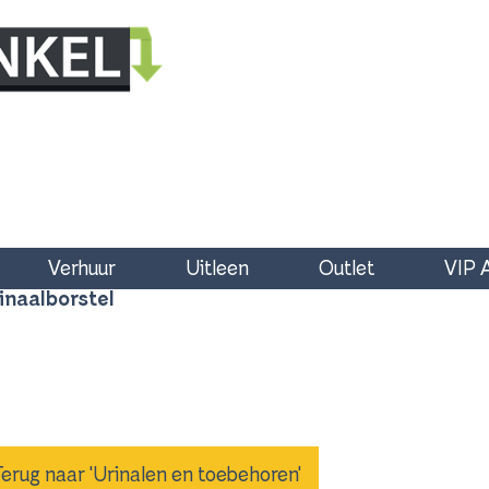
Verhuur
Uitleen
Outlet
VIP 
inaalborstel
Terug naar 'Urinalen en toebehoren'