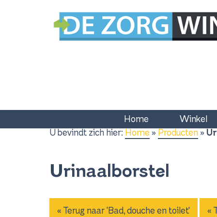
Home
Winkel
U bevindt zich hier:
Home
»
Producten
»
Ur
Urinaalborstel
« Terug naar 'Bad, douche en toilet'
« 