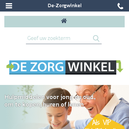
De-Zorgwinkel
Hulpmiddelen voor jong en oud,
om te kopen, huren of lenen
Als VIP