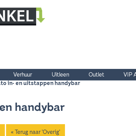
Verhuur
Uitleen
Outlet
VIP 
to in- en uitstappen handybar
pen handybar
« Terug naar 'Overig'