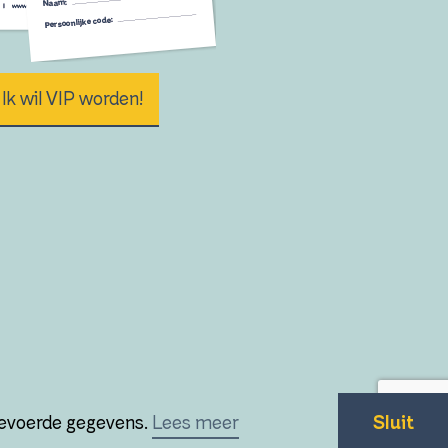
Ik wil VIP worden!
ngevoerde gegevens.
Lees meer
Sluit
|
Technische realisatie
Sieronline