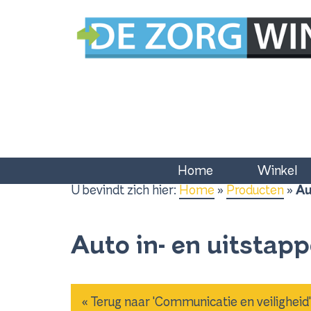
Home
Winkel
U bevindt zich hier:
Home
»
Producten
»
Au
Auto in- en uitstap
« Terug naar 'Communicatie en veiligheid'