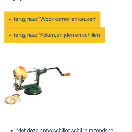
« Terug naar 'Woonkamer en keuken'
« Terug naar 'Koken, snijden en schillen'
Met deze appelschiller schil je razendsnel