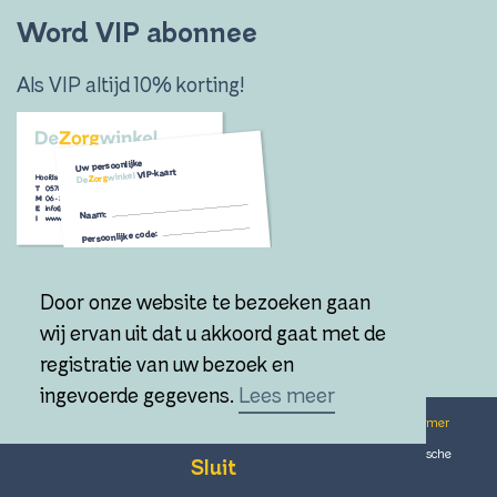
Word VIP abonnee
Als VIP altijd 10% korting!
Door onze website te bezoeken gaan
Ik wil VIP worden!
wij ervan uit dat u akkoord gaat met de
registratie van uw bezoek en
ingevoerde gegevens.
Lees meer
© 2026 De-Zorgwinkel
|
Algemene voorwaarden
|
Disclaimer
|
Privacy verklaring
|
Ontwerp
Door Doreen
|
Technische
Sluit
realisatie
Sieronline