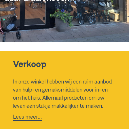
Verkoop
In onze winkel hebben wij een ruim aanbod
van hulp- en gemaksmiddelen voor in- en
om het huis. Allemaal producten om uw
leven een stukje makkelijker te maken.
Lees meer…